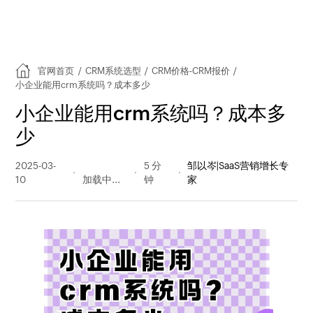
官网首页
/
CRM系统选型
/
CRM价格-CRM报价
/
小企业能用crm系统吗？成本多少
小企业能用crm系统吗？成本多
少
2025-03-
211 阅读
5 分
邹以岑|SaaS营销增长专
10
量
钟
家