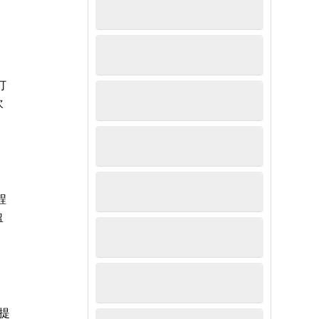
订
欢
程
盈
业提