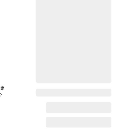
便更
Zoho百科
介