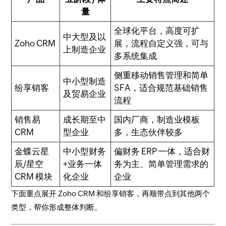
量
全球化平台，高度可扩
中大型及以
Zoho CRM
展，流程自定义强，可与
上制造企业
多系统集成
侧重移动销售管理和简单
中小型制造
纷享销客
SFA，适合规范基础销售
及贸易企业
流程
销售易
成长期至中
国内厂商，制造业模板
CRM
型企业
多，生态伙伴较多
金蝶云星
中小型财务
偏财务 ERP 一体，适合财
辰/星空
+业务一体
务为主、简单管理需求的
CRM 模块
化企业
企业
下面重点展开 Zoho CRM 和纷享销客，再顺带点到其他两个
类型，帮你形成整体判断。