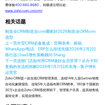
费体验
400-660-8680
， 转载请注明出处:
www.zoho.com.cn/crm/
相关话题
制造业CRM
制造业crm哪家好
2026制造业CRM
crm
选型
上一页
外贸CRM必备集成：官网表单、邮箱、
WhatsApp/电话、ERP怎么排优先级
2026年2月2日
陈行远 | SaaS增长策略顾问 Shang
下一页
连锁门店如何用CRM做好会员管理？从办卡到
复购的全流程拆解
2026年1月21日
尚东海—客户增长
运营官
Zoho CRM是一款在线CRM管理系统，连续14年入选Gartner销售
自动化象限报告、连续5年入选福布斯CRM榜单。180多个国家的
30万+企业在Zoho CRM系统帮助下，管理客户关系，提高销售线
索转化率，实现业绩增长。