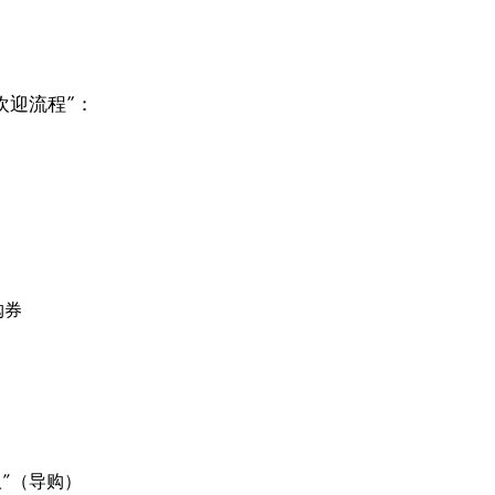
欢迎流程”：
购券
”（导购）