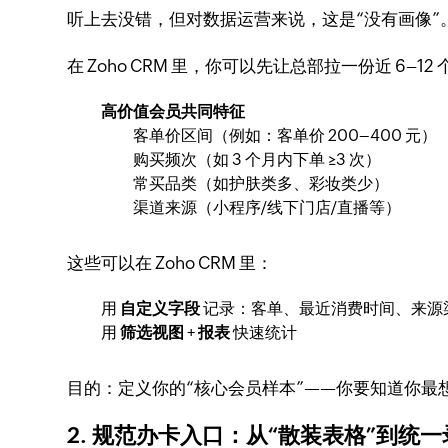
听上去没错，但对数据运营来说，这是“没有画像”
在 Zoho CRM 里，你可以先让总部拉一份近 6–
高价值会员共同特征
客单价区间（例如：客单价 200–400 元）
购买频次（如 3 个月内下单 ≥3 次）
常买品类（如护肤类多、彩妆类少）
渠道来源（小程序/线下门店/直播等）
这些可以在 Zoho CRM 里：
用
自定义字段
记录：客单、最近消费时间、来源
用
筛选视图
+
报表
快速统计
目的：定义你的“核心会员样本”——你要知道你最
2. 规范办卡入口：从“散装表格”到统