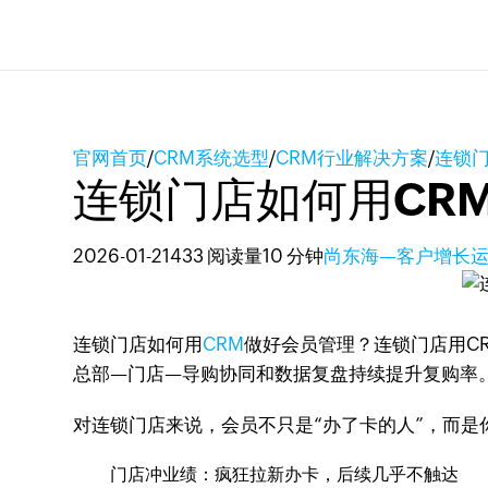
官网首页
/
CRM系统选型
/
CRM行业解决方案
/
连锁
连锁门店如何用CR
2026-01-21
433 阅读量
10 分钟
尚东海—客户增长
连锁门店如何用
CRM
做好会员管理？连锁门店用C
总部—门店—导购协同和数据复盘持续提升复购率
对连锁门店来说，会员不只是“办了卡的人”，而
门店冲业绩：疯狂拉新办卡，后续几乎不触达