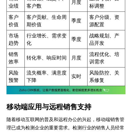
月度
业绩
客户数
标调整
客户
客户贡献、生命周
客户分级、资
季度
价值
期价值
源配置
市场
行业增长、需求变
战略规划、产
季度
趋势
化
品开发
销售
流程优化、培
转化率、响应时间
月度
效率
训需求
风险
流失概率、满意度
风险防控、关
实时
预警
下降
系修复
移动端应用与远程销售支持
随着移动互联网的普及和远程办公的兴起，移动端销售管
理已成为检测企业的重要需求。检测行业的销售人员经常