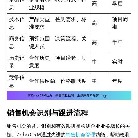
高
季度
息
业规模
技术信
产品类型、检测需求、标
项目周
高
息
准要求
期
商务信
预算范围、决策流程、关
高
半年
息
键人员
历史记
合作历史、项目经验、满
中
实时
录
意度
竞争信
合作供应商、价格敏感度
中
年度
息
销售机会识别与跟进流程
销售机会的及时识别和有效跟进是检测企业业务增长的关
键。Zoho CRM通过先进的
销售机会管理
功能，帮助检测