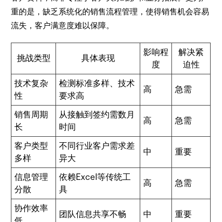
重的是，缺乏系统化的销售流程管理，使得销售机会容易
流失，客户满意度难以保障。
影响程
解决紧
挑战类型
具体表现
度
迫性
技术复杂
检测标准多样、技术
高
急需
性
要求高
销售周期
从接触到签约需数月
高
急需
长
时间
客户类型
不同行业客户需求差
中
重要
多样
异大
信息管理
依赖Excel等传统工
高
急需
分散
具
协作效率
团队信息共享不畅
中
重要
低