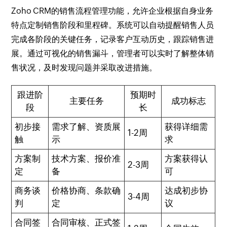
Zoho CRM的销售流程管理功能，允许企业根据自身业务
特点定制销售阶段和里程碑。系统可以自动提醒销售人员
完成各阶段的关键任务，记录客户互动历史，跟踪销售进
展。通过可视化的销售漏斗，管理者可以实时了解整体销
售状况，及时发现问题并采取改进措施。
跟进阶
预期时
主要任务
成功标志
段
长
初步接
需求了解、资质展
获得详细需
1-2周
触
示
求
方案制
技术方案、报价准
方案获得认
2-3周
定
备
可
商务谈
价格协商、条款确
达成初步协
3-4周
判
定
议
合同签
合同审核、正式签