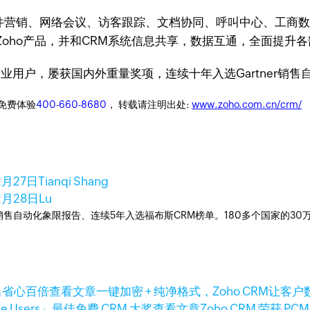
、邮件营销、网络会议、访客跟踪、文档协同、呼叫中心、工商
oho产品，并和CRM系统信息共享，数据互通，全面提升
+企业用户，屡获国内外重量奖项，连续十年入选Gartner
迎免费体验
400-660-8680
， 转载请注明出处:
www.zoho.com.cn/crm/
2月27日
Tianqi Shang
2月28日
Lu
ner销售自动化象限报告、连续5年入选福布斯CRM榜单。180多个国家的3
查看文章
一键加密 + 纯净格式，Zoho CRM让
查看文章
Zoho CRM 荣获 PCM