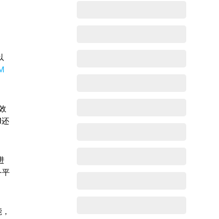
。
以
M
效
M还
进
务平
能，