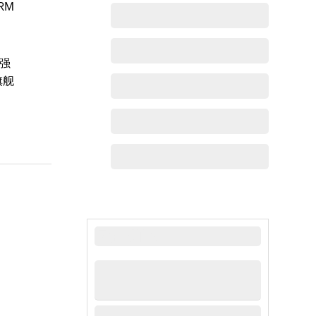
RM
和强
旗舰
最新动态