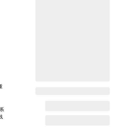
重
Zoho百科
系
线