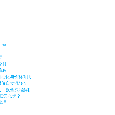
经营
层
交付
流程
销自动化与价格对比
报价自动流转？
到回款全流程解析
到底怎么选？
管理