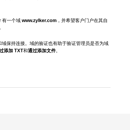
er 有一个域
www.zylker.com
，
并希望客户门户在其自
。
户门户和域保持连接。域的验证也有助于验证管理员是否为域
过添加 TXT
和
通过添加文件
。