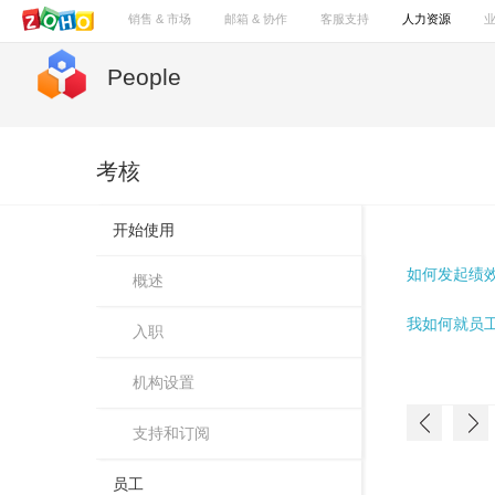
销售 & 市场
邮箱 & 协作
客服支持
人力资源
People
考核
开始使用
如何发起绩
概述
我如何就员
入职
机构设置
支持和订阅
员工