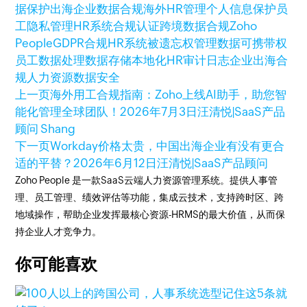
据保护
出海企业数据合规
海外HR管理
个人信息保护
员
工隐私管理
HR系统合规认证
跨境数据合规
Zoho
People
GDPR合规HR系统
被遗忘权管理
数据可携带权
员工数据处理
数据存储本地化
HR审计日志
企业出海合
规
人力资源数据安全
上一页
海外用工合规指南：Zoho上线AI助手，助您智
能化管理全球团队！
2026年7月3日
汪清悦|SaaS产品
顾问 Shang
下一页
Workday价格太贵，中国出海企业有没有更合
适的平替？
2026年6月12日
汪清悦|SaaS产品顾问
Zoho People 是一款SaaS云端人力资源管理系统。提供人事管
理、员工管理、绩效评估等功能，集成云技术，支持跨时区、跨
地域操作，帮助企业发挥最核心资源-HRMS的最大价值，从而保
持企业人才竞争力。
你可能喜欢