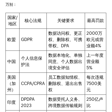
万别：
国家/
核心法规
关键要求
最高罚款
地区
数据访问权、更正
2000万
欧盟
GDPR
权、删除权、可携
欧元或营
带权、DPA
业额4%
数据本地化、单独
上一年度
个人信息保
中国
同意、个人数据出
营业额
护法
境安全评估
5%
美国
员工数据知情权、
每次违规
（加
CCPA/CPRA
删除权、退出出售
7500美
州）
权
元
DPDPA
数据受托人义务、
250亿卢
印度
2023
跨境数据传输规则
比