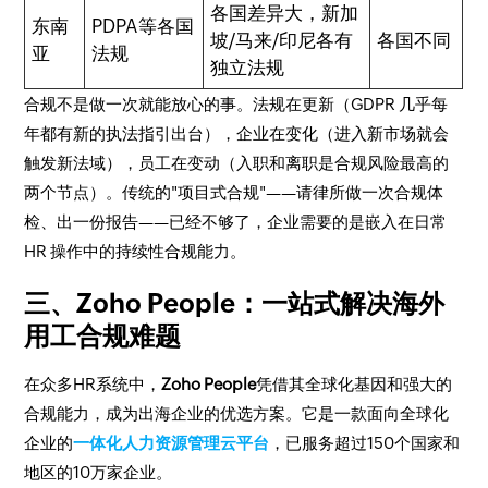
各国差异大，新加
东南
PDPA等各国
坡/马来/印尼各有
各国不同
亚
法规
独立法规
合规不是做一次就能放心的事。法规在更新（GDPR 几乎每
年都有新的执法指引出台），企业在变化（进入新市场就会
触发新法域），员工在变动（入职和离职是合规风险最高的
两个节点）。传统的"项目式合规"——请律所做一次合规体
检、出一份报告——已经不够了，企业需要的是嵌入在日常
HR 操作中的持续性合规能力。
三、Zoho People：一站式解决海外
用工合规难题
在众多HR系统中，
Zoho People
凭借其全球化基因和强大的
合规能力，成为出海企业的优选方案。它是一款面向全球化
企业的
一体化人力资源管理云平台
，已服务超过150个国家和
地区的10万家企业。