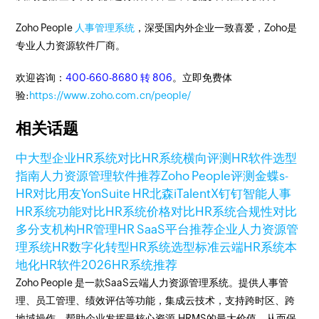
Zoho People
人事管理系统
，深受国内外企业一致喜爱，Zoho是
专业人力资源软件厂商。
欢迎咨询：
400-660-8680 转 806
。立即免费体
验:
https://www.zoho.com.cn/people/
相关话题
中大型企业HR系统对比
HR系统横向评测
HR软件选型
指南
人力资源管理软件推荐
Zoho People评测
金蝶s-
HR对比
用友YonSuite HR
北森iTalentX
钉钉智能人事
HR系统功能对比
HR系统价格对比
HR系统合规性对比
多分支机构HR管理
HR SaaS平台推荐
企业人力资源管
理系统
HR数字化转型
HR系统选型标准
云端HR系统
本
地化HR软件
2026HR系统推荐
Zoho People 是一款SaaS云端人力资源管理系统。提供人事管
理、员工管理、绩效评估等功能，集成云技术，支持跨时区、跨
地域操作，帮助企业发挥最核心资源-HRMS的最大价值，从而保