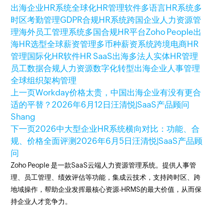
出海企业HR系统
全球化HR管理软件
多语言HR系统
多
时区考勤管理
GDPR合规HR系统
跨国企业人力资源管
理
海外员工管理系统
多国合规HR平台
Zoho People
出
海HR选型
全球薪资管理
多币种薪资系统
跨境电商HR
管理
国际化HR软件
HR SaaS出海
多法人实体HR管理
员工数据合规
人力资源数字化转型
出海企业人事管理
全球组织架构管理
上一页
Workday价格太贵，中国出海企业有没有更合
适的平替？
2026年6月12日
汪清悦|SaaS产品顾问
Shang
下一页
2026中大型企业HR系统横向对比：功能、合
规、价格全面评测
2026年6月5日
汪清悦|SaaS产品顾
问
Zoho People 是一款SaaS云端人力资源管理系统。提供人事管
理、员工管理、绩效评估等功能，集成云技术，支持跨时区、跨
地域操作，帮助企业发挥最核心资源-HRMS的最大价值，从而保
持企业人才竞争力。