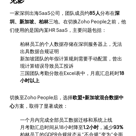
见影
一家深圳出海SaaS公司，团队成员约
85人
分布在
深
圳、新加坡、柏林
三地。在切换Zoho People之前，他
们使用的是国内某HR SaaS，主要问题包括：
柏林员工的个人数据存储在深圳服务器上，无法
出具数据合规证明
新加坡团队的年假计算规则需要手动配置，曾出
现计算错误导致员工投诉
三国团队考勤分散在Excel表中，月底汇总耗时
18
小时以上
切换至Zoho People后，选择
欧盟+新加坡混合数据中
心
方案，取得了显著成效：
一个月内完成全部员工数据迁移和系统上线
月考勤汇总时间从18小时降至
1.2小时
，减少
93%
柏林员工的GDPR合规状态从“不合规”变为“全面