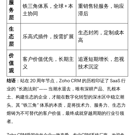
服
铁三角体系，全球 + 本
重销售轻服务，响应
务
土协同
滞后
层
生
生态封闭，定制成本
态
乐高式插件，按需扩展
高
层
价
客户价值优先，长期主
追逐短期增长，忽视
值
义
技术沉淀
观
结语
：站在 20 周年节点，Zoho CRM 的历程印证了 SaaS 行
业的 “长跑法则”—— 当潮水退去，唯有深耕产品、扎根本
土、构建生态的企业，才能在数字化转型的深水区中稳立潮
头。其 “铁三角” 体系的本质，是将技术力、服务力、生态力
熔铸为不可替代的客户价值，最终成就穿越周期的行业引领
者。