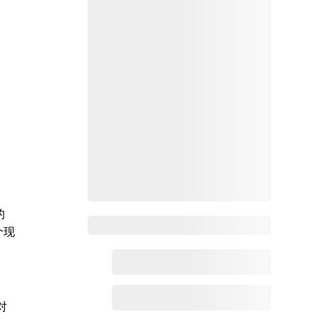
的
Zoho百科
个现
对