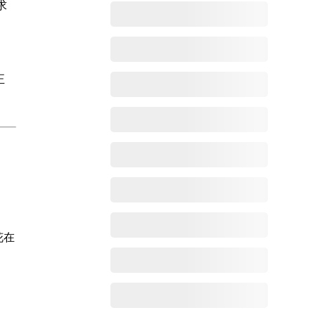
求
正
、
花在