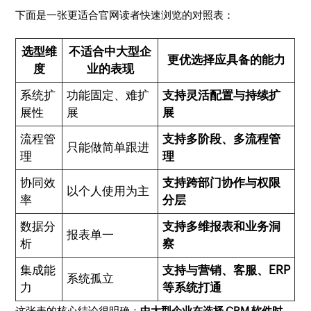
下面是一张更适合官网读者快速浏览的对照表：
选型维
不适合中大型企
更优选择应具备的能力
度
业的表现
系统扩
功能固定、难扩
支持灵活配置与持续扩
展性
展
展
流程管
支持多阶段、多流程管
只能做简单跟进
理
理
协同效
支持跨部门协作与权限
以个人使用为主
率
分层
数据分
支持多维报表和业务洞
报表单一
析
察
集成能
支持与营销、客服、ERP
系统孤立
力
等系统打通
这张表的核心结论很明确：
中大型企业在选择 CRM 软件时，