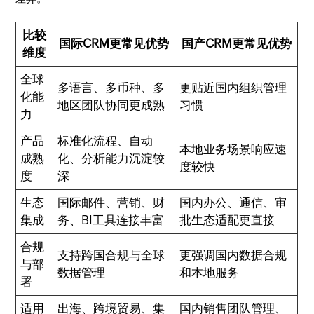
比较
国际CRM更常见优势
国产CRM更常见优势
维度
全球
多语言、多币种、多
更贴近国内组织管理
化能
地区团队协同更成熟
习惯
力
产品
标准化流程、自动
本地业务场景响应速
成熟
化、分析能力沉淀较
度较快
度
深
生态
国际邮件、营销、财
国内办公、通信、审
集成
务、BI工具连接丰富
批生态适配更直接
合规
支持跨国合规与全球
更强调国内数据合规
与部
数据管理
和本地服务
署
适用
出海、跨境贸易、集
国内销售团队管理、