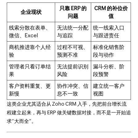
只靠 ERP 的
CRM 的补位价
企业现状
问题
值
线索分散在表单、
无法统一分配
统一线索入口
微信、Excel
与追踪
与跟进责任
商机推进靠个人经
过程不可视、
标准化销售阶
验
预测不准
段与动作
管理者只看订单结
无法提前识别
漏斗分析、阶
果
风险
段预警
客户资料重复、更
协作冲突、信
建立统一客户
新慢
息不一致
视图
这类企业尤其适合从 Zoho CRM 入手，先把前台增长流
程建立起来，再与 ERP 做关键数据对接，而不是一开始追
求“大而全”。