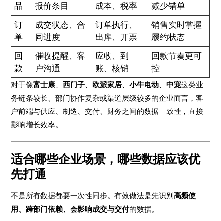
品
报价条目
成本、税率
减少错单
订
成交状态、合
订单执行、
销售实时掌握
单
同进度
出库、开票
履约状态
回
催收提醒、客
应收、到
回款节奏更可
款
户沟通
账、核销
控
对于像
富士康
、
西门子
、
欧派家居
、
小牛电动
、
中宠
这类业
务链条较长、部门协作复杂或渠道层级较多的企业而言，客
户前端与供应、制造、交付、财务之间的数据一致性，直接
影响增长效率。
适合哪些企业场景，哪些数据应该优
先打通
不是所有数据都要一次性同步。有效做法是先识别
高频使
用、跨部门依赖、会影响成交与交付
的数据。