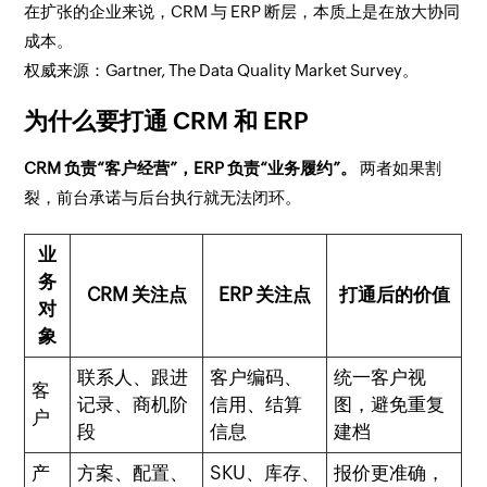
在扩张的企业来说，CRM 与 ERP 断层，本质上是在放大协同
成本。
权威来源：Gartner,
The Data Quality Market Survey
。
为什么要打通 CRM 和 ERP
CRM 负责“客户经营”，ERP 负责“业务履约”。
两者如果割
裂，前台承诺与后台执行就无法闭环。
业
务
CRM 关注点
ERP 关注点
打通后的价值
对
象
联系人、跟进
客户编码、
统一客户视
客
记录、商机阶
信用、结算
图，避免重复
户
段
信息
建档
产
方案、配置、
SKU、库存、
报价更准确，