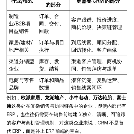
行业/模式
更需要 CRM 的部分
的部分
制造
订单、合
客户跟进、报价进度、
业/B2B项
同、交付、
商机阶段、决策链管理
目型销售
回款
家居/建材/
订单与项目
到店线索、顾问分配、
地产相关
执行
回访转化、客户画像
渠道分销型
库存、发
渠道客户管理、商机协
企业
货、结算
同、销售拜访与跟单
电商与零售
订单和商品
潜客沉淀、复购运营、
品牌
数据
销售线索闭环
例如，
欧派家居、龙湖地产、小牛电动、万达轮胎、富士
康
这类处在复杂销售与协同链条中的企业，即使内部已有
ERP，也往往仍需要在销售前端建立独立、清晰、可追踪
的客户与商机管理机制。对这类企业来说，CRM 不是替
代 ERP，而是补上 ERP 前端的空白。