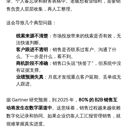
录、个人备忘录和财务表格中。老板想看业绩时，需要销
售负责人层层收集，再人工整理。
这会导致几个典型问题：
线索来源不清楚
：市场投放带来的线索是否有效，无
法快速判断。
客户跟进不透明
：销售是否联系过客户、沟通了什
么、下一步是什么，看不到。
商机阶段不准确
：销售口头说“快签了”，但系统中没
有证据支撑。
业绩预测失真
：月底才发现重点客户延期、丢单或无
人跟进。
据 Gartner 研究预测，到 2025 年，
80% 的 B2B 销售互
动将发生在数字渠道中
。这意味着，销售过程越来越依赖
数字化记录和协同。如果企业仍靠人工汇报管理销售，就
很难掌握真实进度。