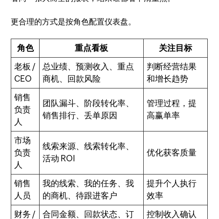
更合理的方式是按角色配置仪表盘。
角色
重点看板
关注目标
老板 /
总业绩、预测收入、重点
判断经营结果
CEO
商机、回款风险
和增长趋势
销售
团队漏斗、阶段转化率、
管理过程，提
负责
销售排行、丢单原因
高赢单率
人
市场
线索来源、线索转化率、
负责
优化获客质量
活动 ROI
人
销售
我的线索、我的任务、我
提升个人执行
人员
的商机、待跟进客户
效率
财务 /
合同金额、回款状态、订
控制收入确认