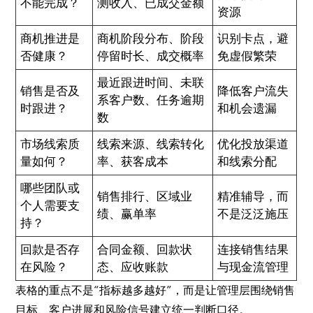
不能完成？
测收入、已成交金额
资源
商机推进是
商机阶段分布、阶段
识别卡点，避
否健康？
停留时长、成交概率
免虚假繁荣
最近跟进时间、未联
销售是否及
降低客户流失
系客户数、任务逾期
时跟进？
和机会遗漏
数
市场线索质
线索来源、线索转化
优化投放渠道
量如何？
率、获客成本
和线索分配
哪些团队或
销售排行、区域业
精准辅导，而
个人需要支
绩、赢单率
不是泛泛施压
持？
回款是否存
合同金额、回款状
连接销售结果
在风险？
态、应收账款
与现金流管理
表格的重点不是“指标越多越好”，而是让管理层围绕销售
目标、客户进展和风险信号建立统一判断口径。