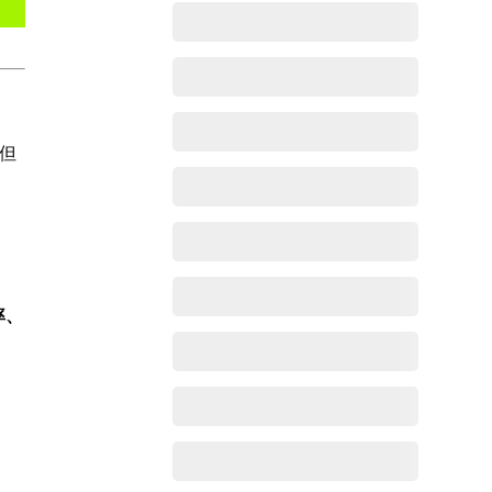
，但
率、