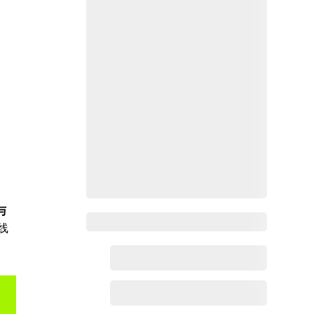
与
Zoho百科
线