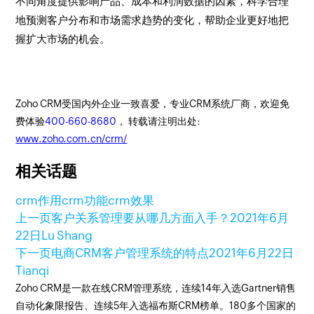
不同角度提供影响产品、成本和利润数据的因素，科学合理
地预测客户分布和市场需求趋势的变化，帮助企业更好地把
握扩大市场的机会。
Zoho CRM受国内外企业一致喜爱，专业CRM系统厂商，欢迎免
费体验
400-660-8680
， 转载请注明出处:
www.zoho.com.cn/crm/
相关话题
crm作用
crm功能
crm效果
上一页
客户关系管理要从哪几方面入手？
2021年6月
22日
Lu Shang
下一页
电商CRM客户管理系统的特点
2021年6月22日
Tianqi
Zoho CRM是一款在线CRM管理系统，连续14年入选Gartner销售
自动化象限报告、连续5年入选福布斯CRM榜单。180多个国家的