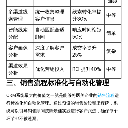
难度
多渠道线
统一收集整理
线索转化率提
中等
索管理
客户信息
升30%
智能线索
自动匹配合适
响应时间缩短
简单
分配
顾问
50%
客户画像
深度了解客户
成交率提升
复杂
分析
需求
25%
渠道效果
优化营销投入
ROI提升40%
中等
分析
三、销售流程标准化与自动化管理
CRM系统最大的价值之一就是能够将医美企业的
销售流程
进
行标准化和自动化管理。通过预设的销售阶段和里程碑，系
统可以引导销售顾问按照最佳实践进行客户跟进，确保每个
环节都不被遗漏。