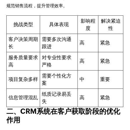
规范销售流程，提升管理效率。
影响程
解决紧迫
挑战类型
具体表现
度
性
客户决策周期
需要多次沟通
高
紧急
长
跟进
服务质量要求
对专业性要求
高
紧急
高
严格
需要个性化方
项目复杂多样
中
重要
案
纸质记录易丢
信息管理混乱
高
紧急
失
二、CRM系统在客户获取阶段的优化
作用