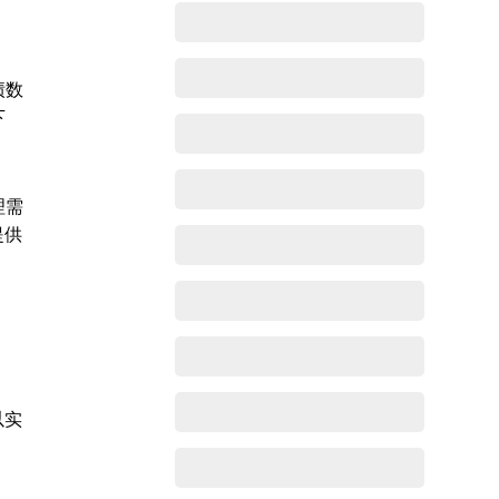
绩数
下
理需
提供
以实