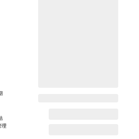
期
Zoho百科
估
管理