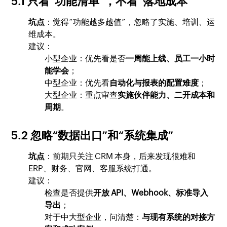
5.1 只看“功能清单”，不看“落地成本”
坑点
：觉得“功能越多越值”，忽略了实施、培训、运
维成本。
建议：
小型企业：优先看是否
一周能上线、员工一小时
能学会
；
中型企业：优先看
自动化与报表的配置难度
；
大型企业：重点审查
实施伙伴能力、二开成本和
周期
。
5.2 忽略“数据出口”和“系统集成”
坑点
：前期只关注 CRM 本身，后来发现很难和
ERP、财务、官网、客服系统打通。
建议：
检查是否提供
开放 API、Webhook、标准导入
导出
；
对于中大型企业，问清楚：
与现有系统的对接方