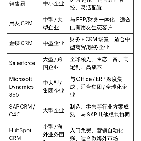
销售易
中小企业
控、灵活配置
中型 / 大
与 ERP/财务一体化、适合
用友 CRM
型企业
已有用友生态客户
财务 + CRM 场景、适合中
金蝶 CRM
中型企业
型商贸/服务企业
大型 / 跨
全球领先、生态丰富、高
Salesforce
国企业
定制、高成本
Microsoft
与 Office / ERP 深度集
中大型 /
Dynamics
成，适合集团 / 全球化企
集团企业
365
业
SAP CRM /
制造、零售等行业方案成
大型企业
C4C
熟，与 SAP 其他模块协同
小型 / 海
HubSpot
入门免费、营销自动化
外业务团
CRM
强、适合做海外市场