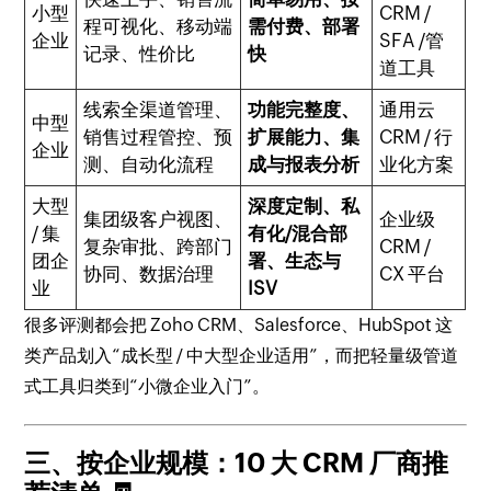
小型
CRM /
程可视化、移动端
需付费、部署
企业
SFA /管
记录、性价比
快
道工具
线索全渠道管理、
功能完整度、
通用云
中型
销售过程管控、预
扩展能力、集
CRM / 行
企业
测、自动化流程
成与报表分析
业化方案
大型
深度定制、私
集团级客户视图、
企业级
/ 集
有化/混合部
复杂审批、跨部门
CRM /
团企
署、生态与
协同、数据治理
CX 平台
业
ISV
很多评测都会把 Zoho CRM、Salesforce、HubSpot 这
类产品划入“成长型 / 中大型企业适用”，而把轻量级管道
式工具归类到“小微企业入门”。
三、按企业规模：10 大 CRM 厂商推