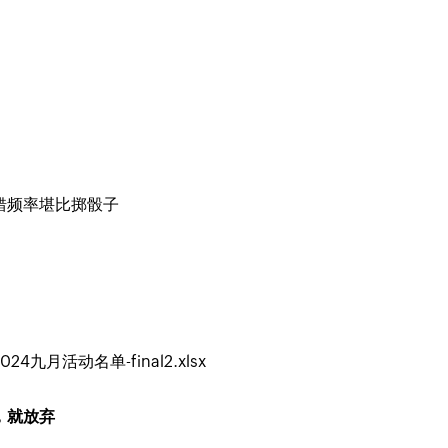
错频率堪比掷骰子
4九月活动名单-final2.xlsx
，就放弃