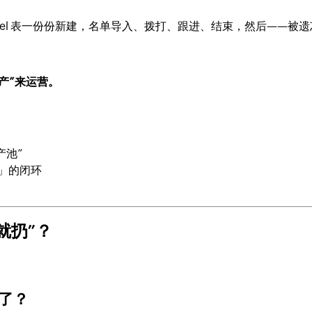
el 表一份份新建，名单导入、拨打、跟进、结束，然后——被遗
产”来运营。
产池”
交」的闭环
就扔”？
招了？