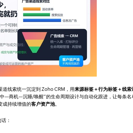
道线索统一沉淀到 Zoho CRM，用
来源标签＋行为标签＋线索
中—商机—沉睡/唤醒”的生命周期设计与自动化跟进，让每条名
变成持续增值的
客户资产池
。
句话：