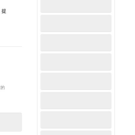
，提
家的