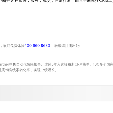
不断把客户跟进，服务，成交，售后打通，而且不断依托CRM工
化。
商，欢迎免费体验
400-660-8680
， 转载请注明出处:
Gartner销售自动化象限报告、连续5年入选福布斯CRM榜单。180多个国
系，提高销售线索转化率，实现业绩增长。