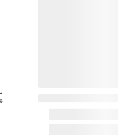
中
Zoho百科
渠