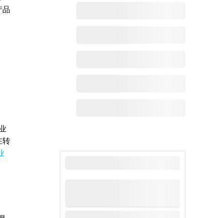
产品
业
在转
业
最新动态