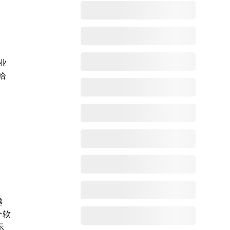
业
给
越
个软
示