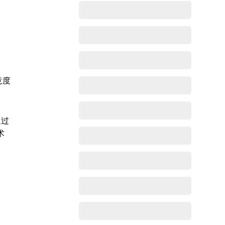
意度
通过
术