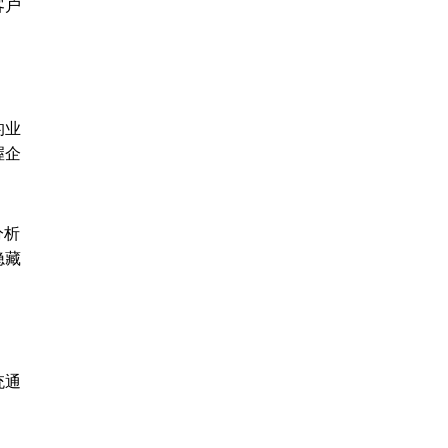
客户
的业
握企
分析
隐藏
统通