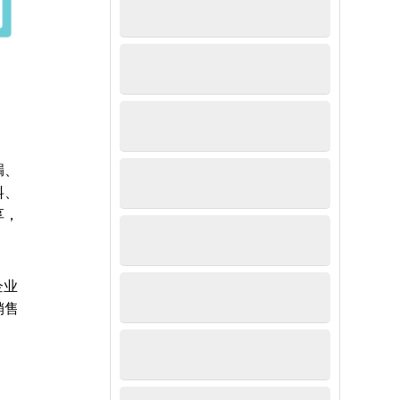
漏、
料、
享，
企业
销售