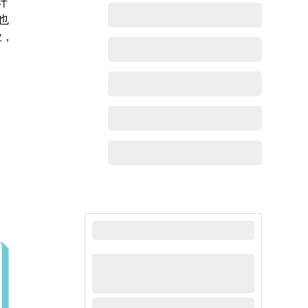
计
也
业，
最新动态