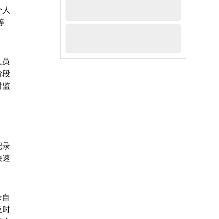
个人
等
人员
阶段
时监
记录
快速
录自
及时