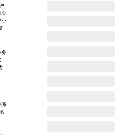
客户
机会
中小
度
业务
管
需
关系
系