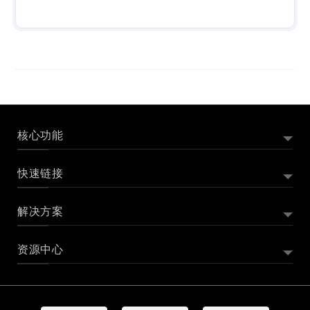
核心功能
快速链接
外贸订单管理系统
外贸账单管理
解决方案
Zoho Books 是什么
Zoho Books 产品演示
报价管理
Zoho Books 价格
Zoho Books 版本价格对比
项目管理
资源中心
记账软件
初创公司记账软件
小企业记账软件
Zoho Books 客户评价
Zoho Books 插件与集成
库存管理
桌面记账软件
个体户记账软件
免费企业记账系统
申请成为代理合作伙伴
采购订单管理
Zoho Books 使用帮助文档
Zoho Books 操作视频
在线支付
进销存订单管理百科
会计软件是什么？
CRM会计记账软件