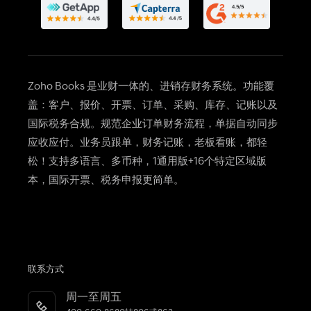
银行对账
告别电子表格记账
费用管理
财务报表
Invoice管理
Zoho Books 是业财一体的、
进销存财务系统
。功能覆
文档管理
盖：客户、报价、开票、订单、采购、库存、记账以及
自动化订单管理
国际税务合规。规范企业订单财务流程，单据自动同步
进销存系统所有功能
应收应付。业务员跟单，财务记账，老板看账，都轻
松！支持多语言、多币种，1通用版+16个特定区域版
本，国际开票、税务申报更简单。
联系方式
周一至周五