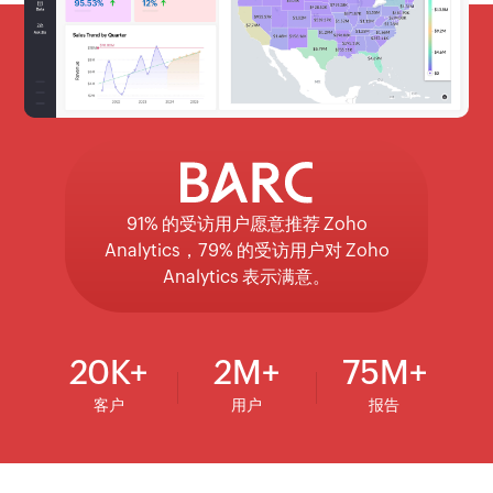
连续第四年入选！Zoho入选 2025 年
91% 的受访用户愿意推荐 Zoho
作为客户体验模型的体验领导者和供应商
Gartner 商业智能分析魔力象限。
Analytics，79% 的受访用户对 Zoho
可信度模型的信誉领导者广受认可。
查看详情
Analytics 表示满意。
20
K
2
M
75
M
客户
用户
报告