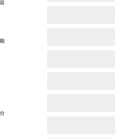
容
能
分