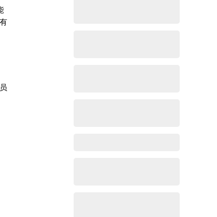
能
有
员