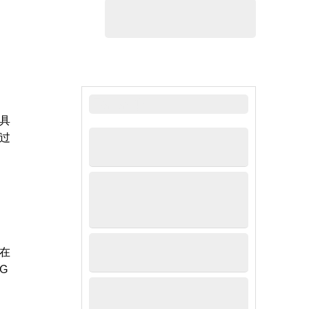
最新新闻
具
过
在
G