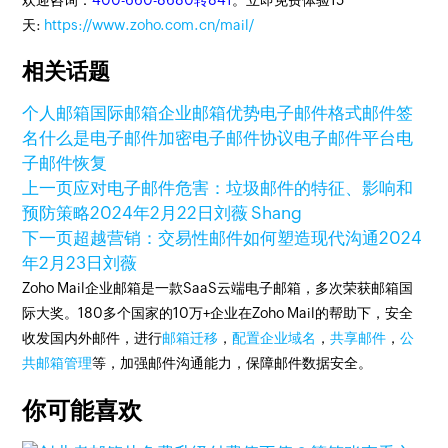
欢迎咨询：
400-660-8680转841
。立即免费体验15
天:
https://www.zoho.com.cn/mail/
相关话题
个人邮箱
国际邮箱
企业邮箱优势
电子邮件格式
邮件签
名
什么是电子邮件加密
电子邮件协议
电子邮件平台
电
子邮件恢复
上一页
应对电子邮件危害：垃圾邮件的特征、影响和
预防策略
2024年2月22日
刘薇 Shang
下一页
超越营销：交易性邮件如何塑造现代沟通
2024
年2月23日
刘薇
Zoho Mail企业邮箱是一款SaaS云端电子邮箱，多次荣获邮箱国
际大奖。180多个国家的10万+企业在Zoho Mail的帮助下，安全
收发国内外邮件，进行
邮箱迁移
，
配置企业域名
，
共享邮件
，
公
共邮箱管理
等，加强邮件沟通能力，保障邮件数据安全。
你可能喜欢