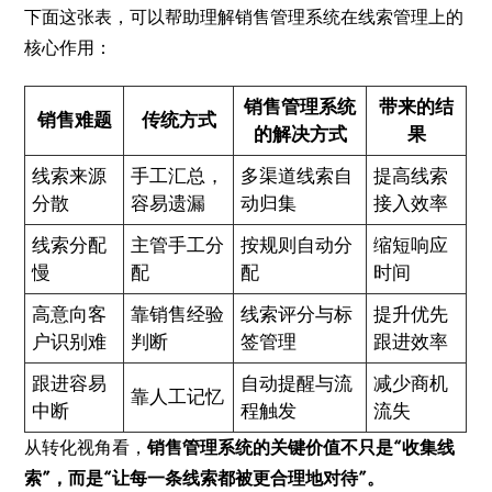
下面这张表，可以帮助理解销售管理系统在线索管理上的
核心作用：
销售管理系统
带来的结
销售难题
传统方式
的解决方式
果
线索来源
手工汇总，
多渠道线索自
提高线索
分散
容易遗漏
动归集
接入效率
线索分配
主管手工分
按规则自动分
缩短响应
慢
配
配
时间
高意向客
靠销售经验
线索评分与标
提升优先
户识别难
判断
签管理
跟进效率
跟进容易
自动提醒与流
减少商机
靠人工记忆
中断
程触发
流失
从转化视角看，
销售管理系统的关键价值不只是“收集线
索”，而是“让每一条线索都被更合理地对待”。