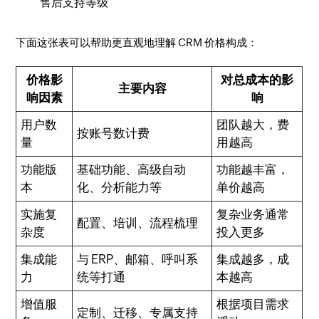
售后支持等级
下面这张表可以帮助更直观地理解 CRM 价格构成：
价格影
对总成本的影
主要内容
响因素
响
用户数
团队越大，费
按账号数计费
量
用越高
功能版
基础功能、高级自动
功能越丰富，
本
化、分析能力等
单价越高
实施复
复杂业务通常
配置、培训、流程梳理
杂度
投入更多
集成能
与 ERP、邮箱、呼叫系
集成越多，成
力
统等打通
本越高
增值服
根据项目需求
定制、迁移、专属支持