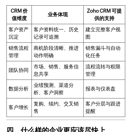
CRM 价
Zoho CRM 可提
业务体现
值维度
供的支持
客户资产
客户资料统一、历史
建立完整客户视
沉淀
记录可追溯
图
销售流程
商机阶段清晰、推进
销售漏斗与自动
管理
动作明确
化任务
市场、销售、服务信
流程流转与权限
团队协同
息共享
管理
业绩预测、渠道分
数据分析
报表与仪表盘
析、客户洞察
复购、续约、交叉销
客户分层与跟进
客户增长
售
提醒
四、什么样的企业更应该尽快上