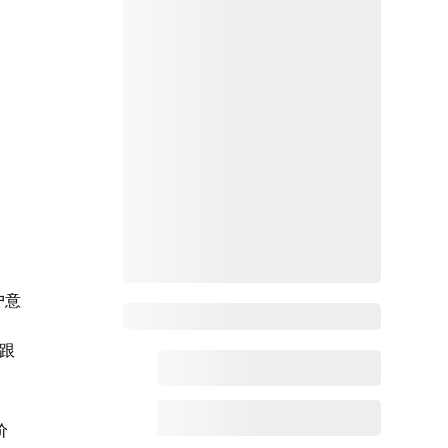
户意
Zoho百科
化跟
价