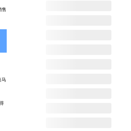
销售
表马
得