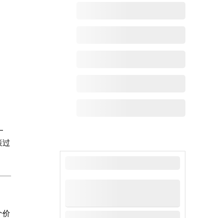
一
策过
最新动态
个价