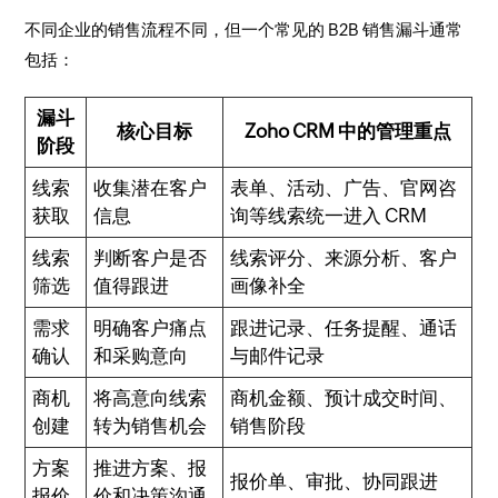
不同企业的销售流程不同，但一个常见的 B2B 销售漏斗通常
包括：
漏斗
核心目标
Zoho CRM 中的管理重点
阶段
线索
收集潜在客户
表单、活动、广告、官网咨
获取
信息
询等线索统一进入 CRM
线索
判断客户是否
线索评分、来源分析、客户
筛选
值得跟进
画像补全
需求
明确客户痛点
跟进记录、任务提醒、通话
确认
和采购意向
与邮件记录
商机
将高意向线索
商机金额、预计成交时间、
创建
转为销售机会
销售阶段
方案
推进方案、报
报价单、审批、协同跟进
报价
价和决策沟通