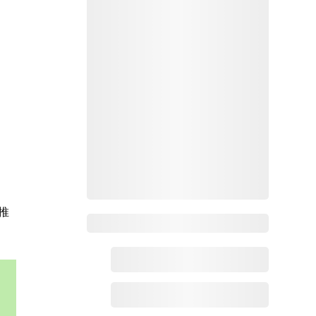
推
Zoho百科