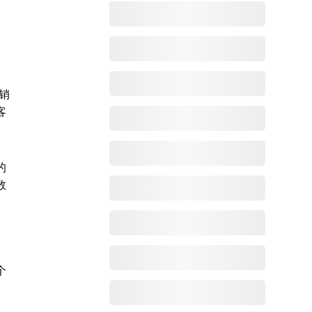
、销
客
的
数
个