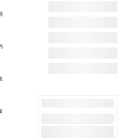
同
的
法
最新动态
发