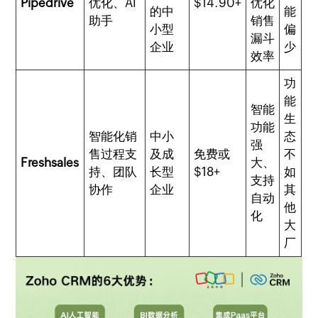
Pipedrive
优化、AI
$14.90+
优化
的中
能
助手
销售
小型
偏
漏斗
企业
少
效率
功
能
智能
生
功能
智能化销
中小
态
强
售过程支
及成
免费或
不
Freshsales
大、
持、团队
长型
$18+
如
支持
协作
企业
其
自动
他
化
大
厂