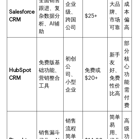
全面销售
企业
大品
成
跟进、复
Salesforce
级、
牌、
本
杂数据分
$25+
CRM
跨国
市场
偏
析、AI辅
公司
可靠
高
助
部
分
新手
初创
核
免费版基
友
公
心
HubSpot
础功能、
免费或
好、
司、
功
CRM
营销整合
$20+
免费
小型
能
工具
性价
企业
需
比高
付
费
简单
销售
高
易
流程
级
销售漏斗
用、
简单
功