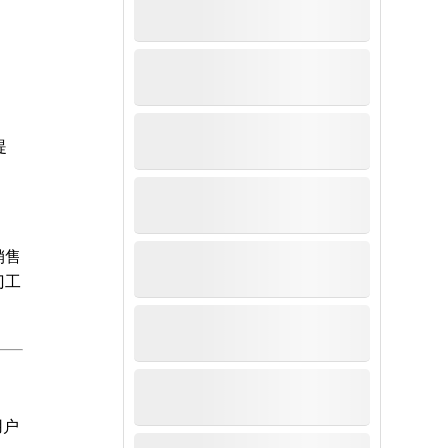
提
销售
门工
用户