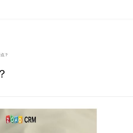
特点？
？