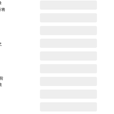
录
行将
之
前
效