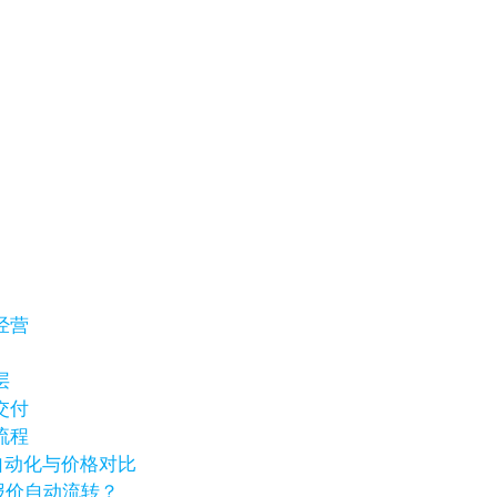
经营
层
交付
流程
销自动化与价格对比
报价自动流转？