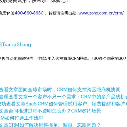
级版免费试用，快来亲自体验吧！
迎免费体验
400-660-8680
， 转载请注明出处:
www.zoho.com.cn/crm/
日
Tianqi Shang
ner销售自动化象限报告、连续5年入选福布斯CRM榜单。180多个国家的3
查看文章
面向全球市场时，CRM如何支撑跨区域商机协同
查看文章
一个客户不只一个需求：CRM中的多产品线机
查看文章
SaaS CRM如何管理试用客户、续费提醒和客户
文章
合同推进过程不透明怎么办？CRM签约场景
RM如何打通工作流程
文章
CRM如何解决销售撞单、漏跟、忘跟问题？