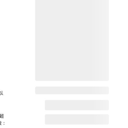
Zoho百科
以
数超
读：