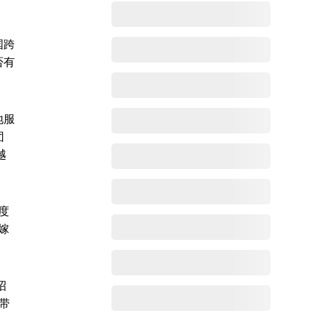
国跨
否有
地服
团
越
度
嫁
招
带