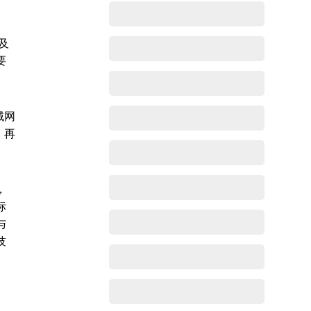
及
要
域网
，再
，
标
与
技