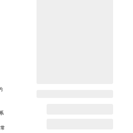
的
Zoho百科
系
非常