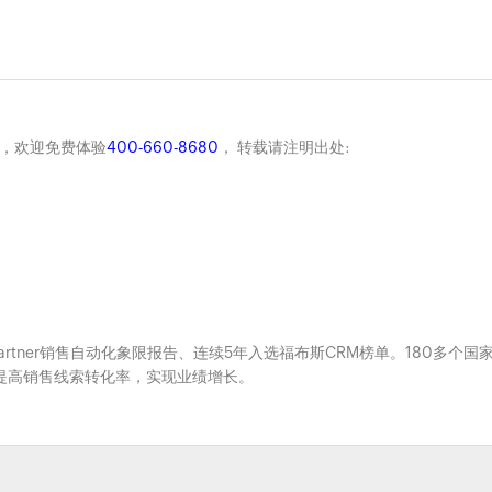
商，欢迎免费体验
400-660-8680
， 转载请注明出处:
Gartner销售自动化象限报告、连续5年入选福布斯CRM榜单。180多个国
系，提高销售线索转化率，实现业绩增长。