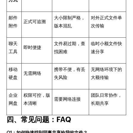
邮件
大小限制严格，
对外正式文件单
正式可追溯
附件
版本混乱
次传输
聊天
文件易过期，查
临时小额文件快
即时便捷
工具
找困难
速分享
移动
携带不便，有丢
无网络环境下的
无需网络
硬盘
失风险
大额传输
企业
权限可控，版
团队日常协作，
需要网络连接
网盘
本清晰
长期共享
四、常见问题：FAQ
Q1：如何快速找到同事共享给我的文件？