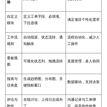
块
自定义
定义工单字段、必填项、
满足项目个性化需求
模块
下拉选项
工作流
自动指派、状态流转、通
流程自动化，减少人
规则
知触发
工操作
看板视
可视化状态列、拖拽流转
直观管理，多人协同
图
报表与
生成趋势图、分布图、关
数据驱动，支持决策
仪表盘
键指标窗口
评论与
在线讨论、上传日志或补
沟通记录与工单绑
附件
丁
定，提高协作效率